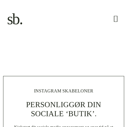
Skip
to
sb.
content
Togg
Navi
Forside
Ydelser
Luna X Sascha
INSTAGRAM SKABELONER
Kontakt
PERSONLIGGØR DIN
SOCIALE ‘BUTIK’.