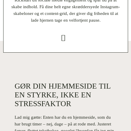
Kickstart dit sociale medie engagement og spar tid på at
skabe indhold. Få dine helt egne skræddersyede Instagram-
skabeloner og et content-grid, der giver dig friheden til at
lade hjernen tage en velfortjent pause.
GØR DIN HJEMMESIDE TIL
EN STYRKE, IKKE EN
STRESSFAKTOR
Lad mig gætte: Enten har du en hjemmeside, som du
har brugt timer – nej, dage – på at rode med. Justeret
farver, flyttet tekstbokse, googlet “hvordan får jeg min