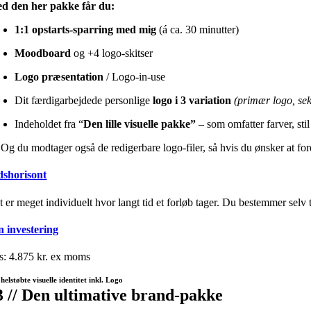
d den her pakke får du:
1:1 opstarts-sparring med mig
(á ca. 30 minutter)
Moodboard
og +4 logo-skitser
Logo præsentation
/ Logo-in-use
Dit færdigarbejdede personlige
logo i 3 variation
(primær logo, se
Indeholdet fra “
Den lille visuelle pakke”
– som omfatter farver, stil
Og du modtager også de redigerbare logo-filer, så hvis du ønsker at fore
dshorisont
t er meget individuelt hvor langt tid et forløb tager. Du bestemmer selv
n investering
is: 4.875 kr. ex moms
helstøbte visuelle identitet inkl. Logo
3 // Den ultimative brand-pakke