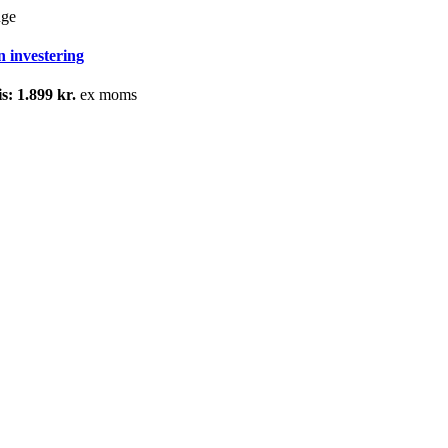
uge
n investering
is: 1.899 kr.
ex moms