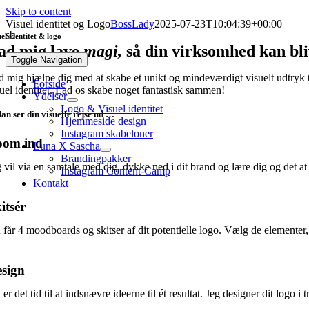
Skip to content
Visuel identitet og Logo
BossLady
2025-07-23T10:04:39+00:00
sb.
uel identitet & logo
ad mig lave
magi,
så din virksomhed kan bl
Toggle Navigation
d mig hjælpe dig med at skabe et unikt og mindeværdigt visuelt udtryk 
Forside
suel identitet. Lad os skabe noget fantastisk sammen!
Ydelser
Logo & Visuel identitet
an ser din visuelle rejse ud …
Hjemmeside design
Instagram skabeloner
oom ind
Luna X Sascha
Brandingpakker
g vil via en samtale med dig, dykke ned i dit brand og lære dig og det a
Instagram Content-Camp
Kontakt
itsér
får 4 moodboards og skitser af dit potentielle logo. Vælg de elementer, der
sign
er det tid til at indsnævre ideerne til ét resultat. Jeg designer dit logo i