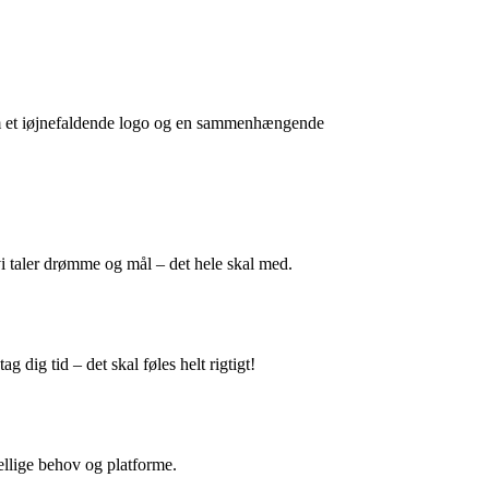
nnem et iøjnefaldende logo og en sammenhængende
 vi taler drømme og mål – det hele skal med.
g dig tid – det skal føles helt rigtigt!
skellige behov og platforme.