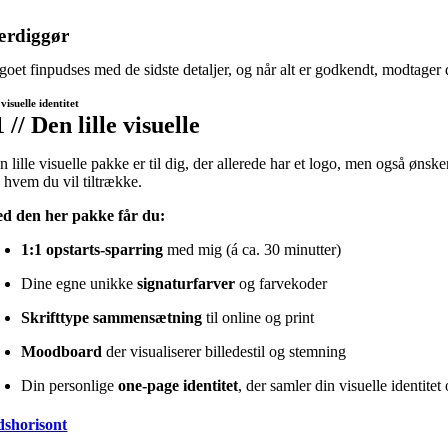
ærdiggør
oet finpudses med de sidste detaljer, og når alt er godkendt, modtager du
visuelle identitet
 // Den lille visuelle
 lille visuelle pakke er til dig, der allerede har et logo, men også øns
, hvem du vil tiltrække.
d den her pakke får du:
1:1 opstarts-sparring
med mig (á ca. 30 minutter)
Dine egne unikke
signaturfarver
og farvekoder
Skrifttype sammensætning
til online og print
Moodboard
der visualiserer billedestil og stemning
Din personlige
one-page identitet
, der samler din visuelle identitet
dshorisont