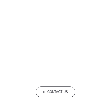
READY TO TALK?
DO YOU HAVE A BIG IDEA WE CAN
HELP WITH?
CONTACT US