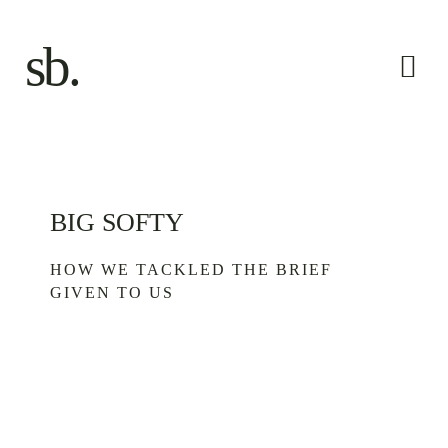
Skip
to
sb.
content
Togg
Navi
Forside
Ydelser
BIG SOFTY
HOW WE TACKLED THE BRIEF
Luna X Sascha
GIVEN TO US
Kontakt