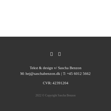
Tekst & design v/
Sascha Benzon
M:
hej@saschabenzon.dk
|
T:
+45 6012 5662
CVR:
42391204
2022 © Copyright Sascha Benzon